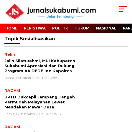
HOME
PERISTIWA
POLITIK
HUKUM
NASIONAL
PAR
Topik
Sosialisasikan
Religi
Jalin Silaturahmi, MUI Kabupaten
Sukabumi Apresiasi dan Dukung
Program AA DEDE Ide Kapolres
Selasa, 10 Januari 2023 - 17:54 WIB
RAGAM
UPTD Dukcapil Jampang Tengah
Permudah Pelayanan Lewat
Mendakan Mawar Desa
Kamis, 15 Desember 2022 - 16:33 WIB
RAGAM