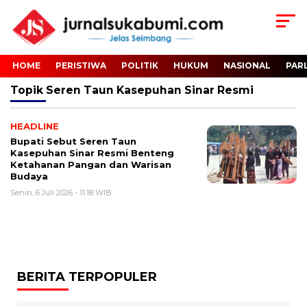
HOME
PERISTIWA
POLITIK
HUKUM
NASIONAL
PAR
Topik
Seren Taun Kasepuhan Sinar Resmi
HEADLINE
Bupati Sebut Seren Taun
Kasepuhan Sinar Resmi Benteng
Ketahanan Pangan dan Warisan
Budaya
Senin, 6 Juli 2026 - 11:18 WIB
BERITA TERPOPULER