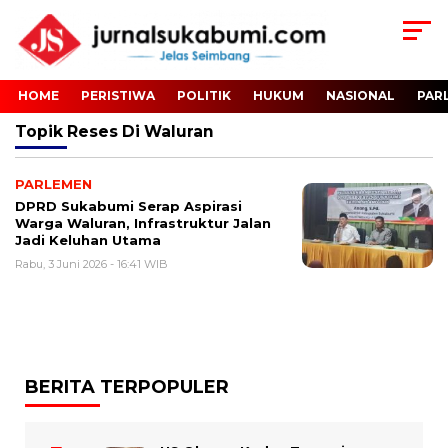
HOME
PERISTIWA
POLITIK
HUKUM
NASIONAL
PAR
Topik
Reses Di Waluran
PARLEMEN
DPRD Sukabumi Serap Aspirasi
Warga Waluran, Infrastruktur Jalan
Jadi Keluhan Utama
Rabu, 3 Juni 2026 - 16:41 WIB
BERITA TERPOPULER