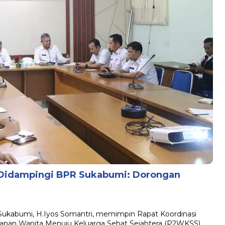
Didampingi BPR Sukabumi: Dorongan
kabumi, H.Iyos Somantri, memimpin Rapat Koordinasi
ranan Wanita Menuju Keluarga Sehat Sejahtera (P2WKSS)