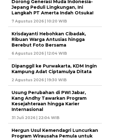
Dorong Generasi Muda Indonesia-
Jepang Peduli Lingkungan, Ini
Langkah PT Amerta Indah Otsuka!
7 Agustus 2026 | 10:20 WIB
Krisdayanti Hebohkan Cibadak,
Ribuan Warga Antusias hingga
Berebut Foto Bersama
6 Agustus 2026 | 12:04 WIB
Dipanggil ke Purwakarta, KDM Ingin
Kampung Adat Ciptamulya Ditata
2 Agustus 2026 | 19:30 WIB
Usung Perubahan di PWI Jabar,
Kang Andhy Tawarkan Program
Kesejahteraan hingga Karier
Internasional
31 Juli 2026 | 22:04 WIB
Hergun Usul Kemendagri Luncurkan
Program Wirausaha Pemula untuk