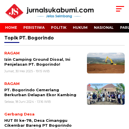
HOME
PERISTIWA
POLITIK
HUKUM
NASIONAL
PAR
Topik
PT. Bogorindo
RAGAM
Izin Camping Ground Disoal, Ini
Penjelasan PT. Bogorindo!
Jumat, 30 Mei 2025 - 19:15 WIB
RAGAM
PT. Bogorindo Cemerlang
Berkurban Delapan Ekor Kambing
Selasa, 18 Juni 2024 - 13:16 WIB
Gerbang Desa
HUT RI ke-78, Desa Cimanggu
Cikembar Bareng PT Bogorindo