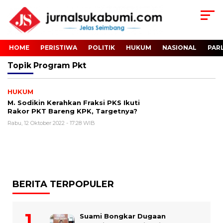
HOME
PERISTIWA
POLITIK
HUKUM
NASIONAL
PAR
Topik
Program Pkt
HUKUM
M. Sodikin Kerahkan Fraksi PKS Ikuti
Rakor PKT Bareng KPK, Targetnya?
Rabu, 12 Oktober 2022 - 17:28 WIB
BERITA TERPOPULER
Suami Bongkar Dugaan