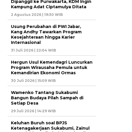
Dipanggil ke Purwakarta, KDM Ingin
Kampung Adat Ciptamulya Ditata
2 Agustus 2026 | 19:30 WIB
Usung Perubahan di PWI Jabar,
Kang Andhy Tawarkan Program
Kesejahteraan hingga Karier
Internasional
31 Juli 2026 | 22:04 WIB
Hergun Usul Kemendagri Luncurkan
Program Wirausaha Pemula untuk
Kemandirian Ekonomi Ormas
30 Juli 2026 | 15:09 WIB
Wamenko Tantang Sukabumi
Bangun Budaya Pilah Sampah di
Setiap Desa
29 Juli 2026 | 14:29 WIB
Keluhan Buruh soal BPJS
Ketenagakerjaan Sukabumi, Zainul