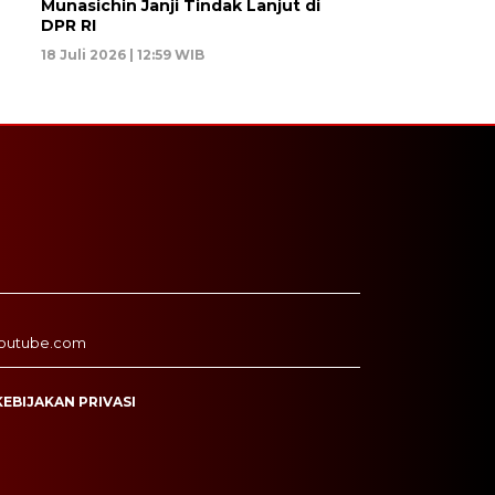
Munasichin Janji Tindak Lanjut di
DPR RI
18 Juli 2026 | 12:59 WIB
outube.com
KEBIJAKAN PRIVASI