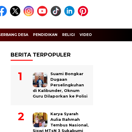
GERBANG DESA
PENDIDIKAN
RELIGI
VIDEO
BERITA TERPOPULER
Suami Bongkar
Dugaan
Perselingkuhan
di Kalibunder, Oknum
Guru Dilaporkan ke Polisi
Karya Syarah
Aulia Rahmah
Tembus Nasional,
Siswi MTsN 3 Sukabumi