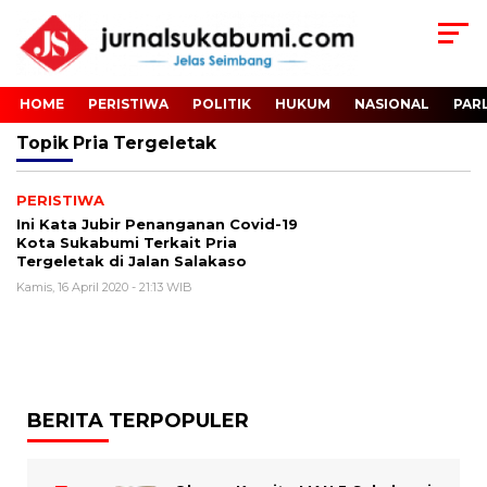
HOME
PERISTIWA
POLITIK
HUKUM
NASIONAL
PAR
Topik
Pria Tergeletak
PERISTIWA
Ini Kata Jubir Penanganan Covid-19
Kota Sukabumi Terkait Pria
Tergeletak di Jalan Salakaso
Kamis, 16 April 2020 - 21:13 WIB
BERITA TERPOPULER