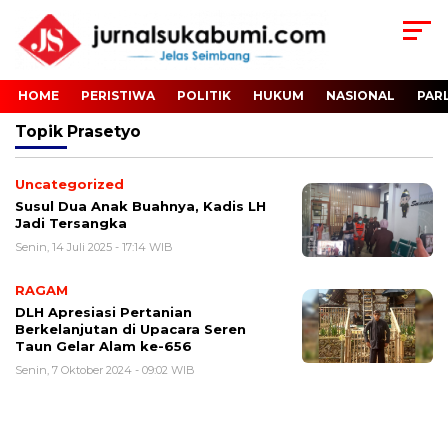
HOME
PERISTIWA
POLITIK
HUKUM
NASIONAL
PAR
Topik
Prasetyo
Uncategorized
Susul Dua Anak Buahnya, Kadis LH
Jadi Tersangka
Senin, 14 Juli 2025 - 17:14 WIB
RAGAM
DLH Apresiasi Pertanian
Berkelanjutan di Upacara Seren
Taun Gelar Alam ke-656
Senin, 7 Oktober 2024 - 09:02 WIB