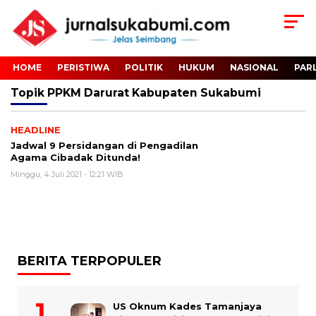
HOME
PERISTIWA
POLITIK
HUKUM
NASIONAL
PAR
Topik
PPKM Darurat Kabupaten Sukabumi
HEADLINE
Jadwal 9 Persidangan di Pengadilan
Agama Cibadak Ditunda!
Minggu, 4 Juli 2021 - 12:21 WIB
BERITA TERPOPULER
US Oknum Kades Tamanjaya