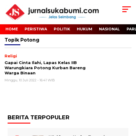
HOME
PERISTIWA
POLITIK
HUKUM
NASIONAL
PAR
Topik
Potong
Religi
Gapai Cinta Ilahi, Lapas Kelas IIB
Warungkiara Potong Kurban Bareng
Warga Binaan
Minggu, 10 Juli 2022 - 16:41 WIB
BERITA TERPOPULER