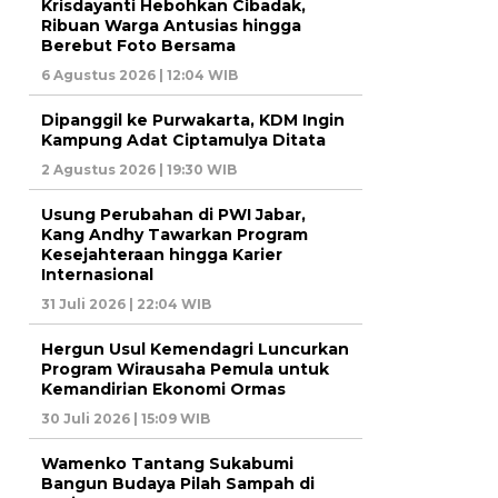
Krisdayanti Hebohkan Cibadak,
Ribuan Warga Antusias hingga
Berebut Foto Bersama
6 Agustus 2026 | 12:04 WIB
Dipanggil ke Purwakarta, KDM Ingin
Kampung Adat Ciptamulya Ditata
2 Agustus 2026 | 19:30 WIB
Usung Perubahan di PWI Jabar,
Kang Andhy Tawarkan Program
Kesejahteraan hingga Karier
Internasional
31 Juli 2026 | 22:04 WIB
Hergun Usul Kemendagri Luncurkan
Program Wirausaha Pemula untuk
Kemandirian Ekonomi Ormas
30 Juli 2026 | 15:09 WIB
Wamenko Tantang Sukabumi
Bangun Budaya Pilah Sampah di