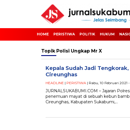
HOME
PERISTIWA
POLITIK
HUKUM
NASI
Topik
Polisi Ungkap Mr X
Kepala Sudah Jadi Tengkorak,
Cireunghas
HEADLINE
|
PERISTIWA
| Rabu, 10 Februari 2021 
JURNALSUKABUMI.COM – Jajaran Polres S
penemuan mayat di sebuah kebun bambu
Cireunghas, Kabupaten Sukabumi,…