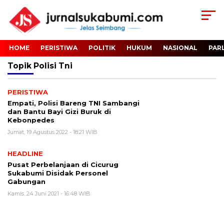
HOME
PERISTIWA
POLITIK
HUKUM
NASIONAL
PAR
Topik
Polisi Tni
PERISTIWA
Empati, Polisi Bareng TNI Sambangi
dan Bantu Bayi Gizi Buruk di
Kebonpedes
Jumat, 19 Agustus 2022 - 18:21 WIB
HEADLINE
Pusat Perbelanjaan di Cicurug
Sukabumi Disidak Personel
Gabungan
Kamis, 24 Juni 2021 - 16:48 WIB