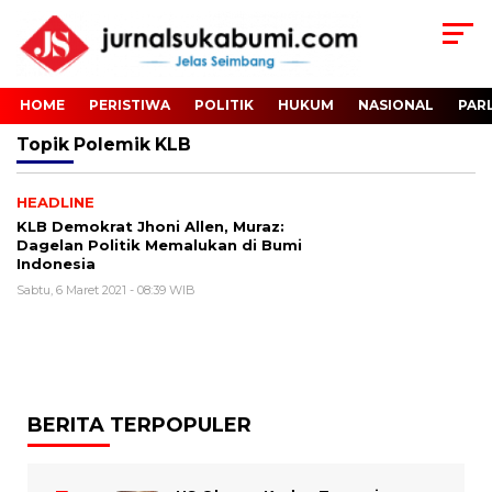
HOME
PERISTIWA
POLITIK
HUKUM
NASIONAL
PAR
Topik
Polemik KLB
HEADLINE
KLB Demokrat Jhoni Allen, Muraz:
Dagelan Politik Memalukan di Bumi
Indonesia
Sabtu, 6 Maret 2021 - 08:39 WIB
BERITA TERPOPULER