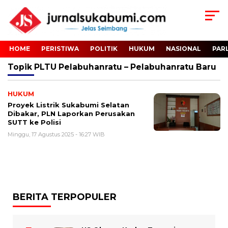
HOME
PERISTIWA
POLITIK
HUKUM
NASIONAL
PAR
Topik
PLTU Pelabuhanratu – Pelabuhanratu Baru
HUKUM
Proyek Listrik Sukabumi Selatan
Dibakar, PLN Laporkan Perusakan
SUTT ke Polisi
Minggu, 17 Agustus 2025 - 16:27 WIB
BERITA TERPOPULER