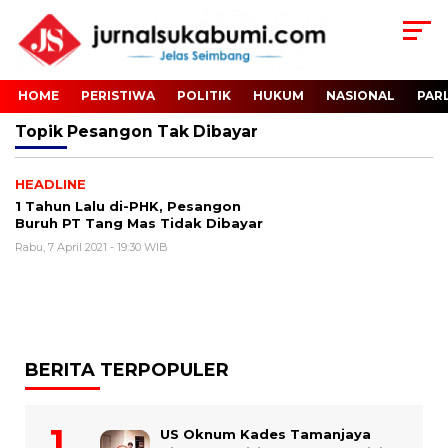
HOME
PERISTIWA
POLITIK
HUKUM
NASIONAL
PAR
Topik
Pesangon Tak Dibayar
HEADLINE
1 Tahun Lalu di-PHK, Pesangon
Buruh PT Tang Mas Tidak Dibayar
Rabu, 7 April 2021 - 19:30 WIB
BERITA TERPOPULER
US Oknum Kades Tamanjaya