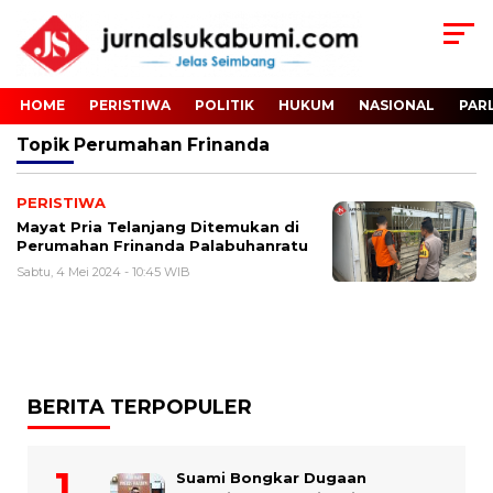
HOME
PERISTIWA
POLITIK
HUKUM
NASIONAL
PAR
Topik
Perumahan Frinanda
PERISTIWA
Mayat Pria Telanjang Ditemukan di
Perumahan Frinanda Palabuhanratu
Sabtu, 4 Mei 2024 - 10:45 WIB
BERITA TERPOPULER
Suami Bongkar Dugaan