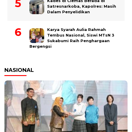
Kades di Ciemas Berada di
Satresnarkoba, Kapolres: Masih
Dalam Penyelidikan
Karya Syarah Aulia Rahmah
Tembus Nasional, Siswi MTsN 3
Sukabumi Raih Penghargaan
Bergengsi
NASIONAL