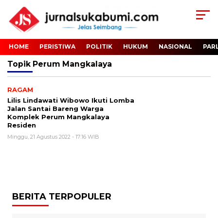
HOME
PERISTIWA
POLITIK
HUKUM
NASIONAL
PAR
Topik
Perum Mangkalaya
RAGAM
Lilis Lindawati Wibowo Ikuti Lomba
Jalan Santai Bareng Warga
Komplek Perum Mangkalaya
Residen
Minggu, 21 Agustus 2022 - 17:16 WIB
BERITA TERPOPULER