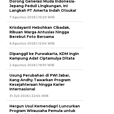
Dorong Generasi Muda Indonesia-
Jepang Peduli Lingkungan, Ini
Langkah PT Amerta Indah Otsuka!
7 Agustus 2026 | 10:20 WIB
Krisdayanti Hebohkan Cibadak,
Ribuan Warga Antusias hingga
Berebut Foto Bersama
6 Agustus 2026 | 12:04 WIB
Dipanggil ke Purwakarta, KDM Ingin
Kampung Adat Ciptamulya Ditata
2 Agustus 2026 | 19:30 WIB
Usung Perubahan di PWI Jabar,
Kang Andhy Tawarkan Program
Kesejahteraan hingga Karier
Internasional
31 Juli 2026 | 22:04 WIB
Hergun Usul Kemendagri Luncurkan
Program Wirausaha Pemula untuk