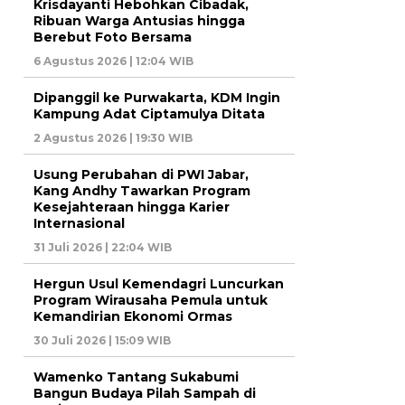
Krisdayanti Hebohkan Cibadak,
Ribuan Warga Antusias hingga
Berebut Foto Bersama
6 Agustus 2026 | 12:04 WIB
Dipanggil ke Purwakarta, KDM Ingin
Kampung Adat Ciptamulya Ditata
2 Agustus 2026 | 19:30 WIB
Usung Perubahan di PWI Jabar,
Kang Andhy Tawarkan Program
Kesejahteraan hingga Karier
Internasional
31 Juli 2026 | 22:04 WIB
Hergun Usul Kemendagri Luncurkan
Program Wirausaha Pemula untuk
Kemandirian Ekonomi Ormas
30 Juli 2026 | 15:09 WIB
Wamenko Tantang Sukabumi
Bangun Budaya Pilah Sampah di