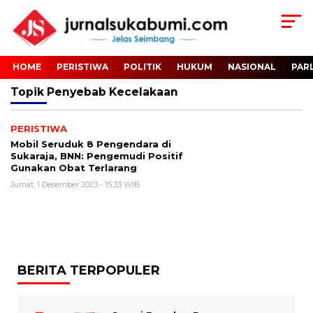
HOME
PERISTIWA
POLITIK
HUKUM
NASIONAL
PAR
Topik
Penyebab Kecelakaan
PERISTIWA
Mobil Seruduk 8 Pengendara di
Sukaraja, BNN: Pengemudi Positif
Gunakan Obat Terlarang
Jumat, 1 Desember 2023 - 15:33 WIB
BERITA TERPOPULER