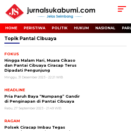
HOME
PERISTIWA
POLITIK
HUKUM
NASIONAL
PAR
Topik
Pantai Cibuaya
FOKUS
Hingga Malam Hari, Muara Cikaso
dan Pantai Cibuaya Ciracap Terus
Dipadati Pengunjung
Minggu, 31 Desember 2023 - 22:21 WIB
HEADLINE
Pria Paruh Baya “Numpang” Gandir
di Penginapan di Pantai Cibuaya
Rabu, 27 September 2023 - 21:49 WIB
RAGAM
Polsek Ciracap Imbau Tegas