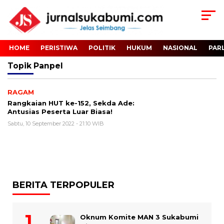
HOME
PERISTIWA
POLITIK
HUKUM
NASIONAL
PAR
Topik
Panpel
RAGAM
Rangkaian HUT ke-152, Sekda Ade:
Antusias Peserta Luar Biasa!
Sabtu, 10 September 2022 - 21:10 WIB
BERITA TERPOPULER
Oknum Komite MAN 3 Sukabumi