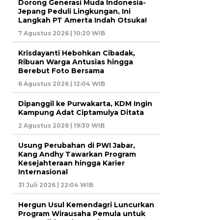
Dorong Generasi Muda Indonesia-
Jepang Peduli Lingkungan, Ini
Langkah PT Amerta Indah Otsuka!
7 Agustus 2026 | 10:20 WIB
Krisdayanti Hebohkan Cibadak,
Ribuan Warga Antusias hingga
Berebut Foto Bersama
6 Agustus 2026 | 12:04 WIB
Dipanggil ke Purwakarta, KDM Ingin
Kampung Adat Ciptamulya Ditata
2 Agustus 2026 | 19:30 WIB
Usung Perubahan di PWI Jabar,
Kang Andhy Tawarkan Program
Kesejahteraan hingga Karier
Internasional
31 Juli 2026 | 22:04 WIB
Hergun Usul Kemendagri Luncurkan
Program Wirausaha Pemula untuk