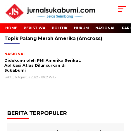
HOME
PERISTIWA
POLITIK
HUKUM
NASIONAL
PAR
Topik
Palang Merah Amerika (Amcross)
NASIONAL
Didukung oleh PMI Amerika Serikat,
Aplikasi Atlas Diluncurkan di
Sukabumi
Sabtu, 6 Agustus 2022 - 19:02 WIB
BERITA TERPOPULER