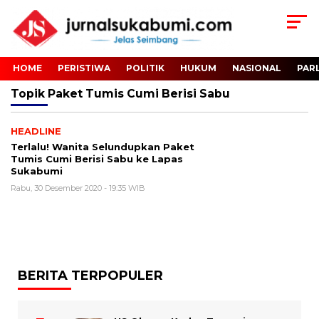
HOME
PERISTIWA
POLITIK
HUKUM
NASIONAL
PAR
Topik
Paket Tumis Cumi Berisi Sabu
HEADLINE
Terlalu! Wanita Selundupkan Paket
Tumis Cumi Berisi Sabu ke Lapas
Sukabumi
Rabu, 30 Desember 2020 - 19:35 WIB
BERITA TERPOPULER