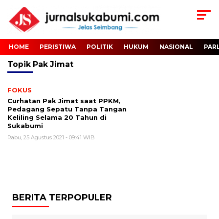
HOME
PERISTIWA
POLITIK
HUKUM
NASIONAL
PAR
Topik
Pak Jimat
FOKUS
Curhatan Pak Jimat saat PPKM,
Pedagang Sepatu Tanpa Tangan
Keliling Selama 20 Tahun di
Sukabumi
Rabu, 25 Agustus 2021 - 09:41 WIB
BERITA TERPOPULER