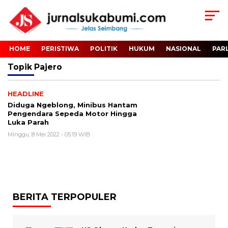
HOME
PERISTIWA
POLITIK
HUKUM
NASIONAL
PAR
Topik
Pajero
HEADLINE
Diduga Ngeblong, Minibus Hantam
Pengendara Sepeda Motor Hingga
Luka Parah
Minggu, 8 Mei 2022 - 05:19 WIB
BERITA TERPOPULER