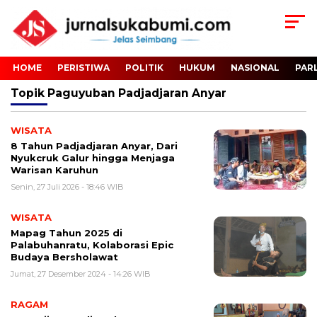
HOME
PERISTIWA
POLITIK
HUKUM
NASIONAL
PAR
Topik
Paguyuban Padjadjaran Anyar
WISATA
8 Tahun Padjadjaran Anyar, Dari
Nyukcruk Galur hingga Menjaga
Warisan Karuhun
Senin, 27 Juli 2026 - 18:46 WIB
WISATA
Mapag Tahun 2025 di
Palabuhanratu, Kolaborasi Epic
Budaya Bersholawat
Jumat, 27 Desember 2024 - 14:26 WIB
RAGAM