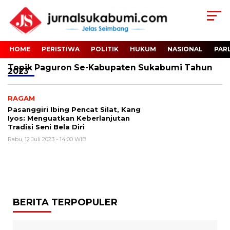
HOME
PERISTIWA
POLITIK
HUKUM
NASIONAL
PAR
Topik
Paguron Se-Kabupaten Sukabumi Tahun
2023
RAGAM
Pasanggiri Ibing Pencat Silat, Kang
Iyos: Menguatkan Keberlanjutan
Tradisi Seni Bela Diri
Rabu, 12 Juli 2023 - 14:00 WIB
BERITA TERPOPULER