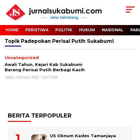
HOME
PERISTIWA
POLITIK
HUKUM
NASIONAL
PAR
Topik
Padepokan Perisai Putih Sukabumi
Uncategorized
Awali Tahun, Kejari Kab Sukabumi
Bareng Perisai Putih Berbagi Kasih
Sabtu, 1 Januari 2022 - 15:41 WIB
BERITA TERPOPULER
US Oknum Kades Tamanjaya