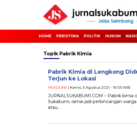
HOME
PERISTIWA
POLITIK
HUKUM
NASI
Topik
Pabrik Kimia
Pabrik Kimia di Lengkong Di
Terjun ke Lokasi
HEADLINE
| Kamis, 5 Agustus 2021 - 16:05 WIB
JURNALSUKABUMI.COM – Pabrik kimia di
Sukabumi, ramai jadi perbincangan warg
atau…