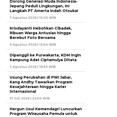
Dorong Generasi Muda Indonesia-
Jepang Peduli Lingkungan, Ini
Langkah PT Amerta Indah Otsuka!
7 Agustus 2026 | 10:20 WIB
Krisdayanti Hebohkan Cibadak,
Ribuan Warga Antusias hingga
Berebut Foto Bersama
6 Agustus 2026 | 12:04 WIB
Dipanggil ke Purwakarta, KDM Ingin
Kampung Adat Ciptamulya Ditata
2 Agustus 2026 | 19:30 WIB
Usung Perubahan di PWI Jabar,
Kang Andhy Tawarkan Program
Kesejahteraan hingga Karier
Internasional
31 Juli 2026 | 22:04 WIB
Hergun Usul Kemendagri Luncurkan
Program Wirausaha Pemula untuk