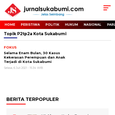
HOME
PERISTIWA
POLITIK
HUKUM
NASIONAL
PAR
Topik
P2tp2a Kota Sukabumi
FOKUS
Selama Enam Bulan, 30 Kasus
Kekerasan Perempuan dan Anak
Terjadi di Kota Sukabumi
Selasa, 6 Juli 2021 - 15:34 WIB
BERITA TERPOPULER