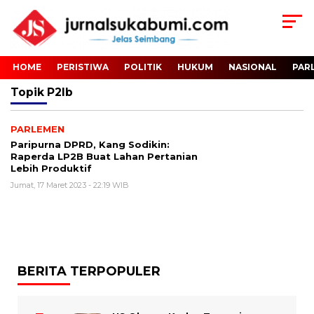
HOME
PERISTIWA
POLITIK
HUKUM
NASIONAL
PAR
Topik
P2lb
PARLEMEN
Paripurna DPRD, Kang Sodikin:
Raperda LP2B Buat Lahan Pertanian
Lebih Produktif
Jumat, 17 Maret 2023 - 22:19 WIB
BERITA TERPOPULER