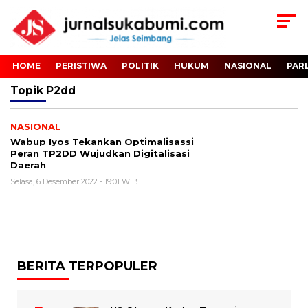
HOME
PERISTIWA
POLITIK
HUKUM
NASIONAL
PAR
Topik
P2dd
NASIONAL
Wabup Iyos Tekankan Optimalisassi
Peran TP2DD Wujudkan Digitalisasi
Daerah
Selasa, 6 Desember 2022 - 19:01 WIB
BERITA TERPOPULER