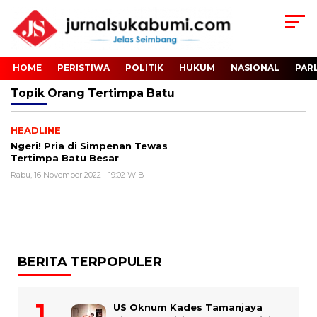
HOME
PERISTIWA
POLITIK
HUKUM
NASIONAL
PAR
Topik
Orang Tertimpa Batu
HEADLINE
Ngeri! Pria di Simpenan Tewas
Tertimpa Batu Besar
Rabu, 16 November 2022 - 19:02 WIB
BERITA TERPOPULER
US Oknum Kades Tamanjaya