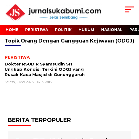
HOME
PERISTIWA
POLITIK
HUKUM
NASIONAL
PAR
Topik
Orang Dengan Gangguan Kejiwaan (ODGJ)
PERISTIWA
Dokter RSUD R Syamsudin SH
Ungkap Kondisi Terkini ODGJ yang
Rusak Kaca Masjid di Gunungguruh
Selasa, 2 Mei 2023 - 16:13 WIB
BERITA TERPOPULER