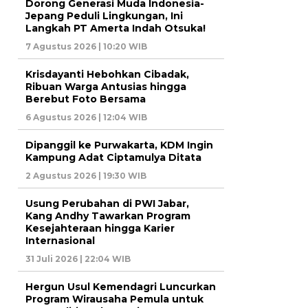
Dorong Generasi Muda Indonesia-
Jepang Peduli Lingkungan, Ini
Langkah PT Amerta Indah Otsuka!
7 Agustus 2026 | 10:20 WIB
Krisdayanti Hebohkan Cibadak,
Ribuan Warga Antusias hingga
Berebut Foto Bersama
6 Agustus 2026 | 12:04 WIB
Dipanggil ke Purwakarta, KDM Ingin
Kampung Adat Ciptamulya Ditata
2 Agustus 2026 | 19:30 WIB
Usung Perubahan di PWI Jabar,
Kang Andhy Tawarkan Program
Kesejahteraan hingga Karier
Internasional
31 Juli 2026 | 22:04 WIB
Hergun Usul Kemendagri Luncurkan
Program Wirausaha Pemula untuk