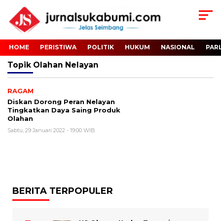
HOME
PERISTIWA
POLITIK
HUKUM
NASIONAL
PAR
Topik
Olahan Nelayan
RAGAM
Diskan Dorong Peran Nelayan
Tingkatkan Daya Saing Produk
Olahan
Sabtu, 29 Januari 2022 - 19:00 WIB
BERITA TERPOPULER