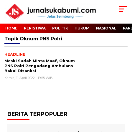
HOME
PERISTIWA
POLITIK
HUKUM
NASIONAL
PAR
Topik
Oknum PNS Polri
HEADLINE
Meski Sudah Minta Maaf, Oknum
PNS Polri Pengadang Ambulans
Bakal Disanksi
Kamis, 21 April 2022 - 19:55 WIB
BERITA TERPOPULER