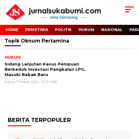
HOME
PERISTIWA
POLITIK
HUKUM
NASIONAL
PAR
Topik
Oknum Pertamina
HUKUM
Sidang Lanjutan Kasus Penipuan
Berkedok Investasi Pangkalan LPG,
Masuki Babak Baru
Kamis, 17 Maret 2022 - 12:07 WIB
BERITA TERPOPULER