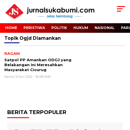
HOME
PERISTIWA
POLITIK
HUKUM
NASIONAL
PAR
Topik
Ogjd Diamankan
RAGAM
Satpol PP Amankan ODGJ yang
Belakangan Ini Meresahkan
Masyarakat Cicurug
Kamis, 9 Juni 2022 - 16:48 WIB
BERITA TERPOPULER