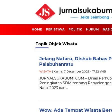
HOME
PERISTIWA
POLITIK
HUKUM
NASI
Topik
Objek Wisata
Jelang Nataru, Dishub Bahas P
Palabuhanratu
WISATA
| Kamis, 7 Desember 2023 - 17:52 WIB
JURNALSUKABUMI.COM – Dinas Perhubun
Peningkatan SDM tentang Penyelenggaraa
Natal 2023 dan…
Wow, Ada Tempat Wisata Berg