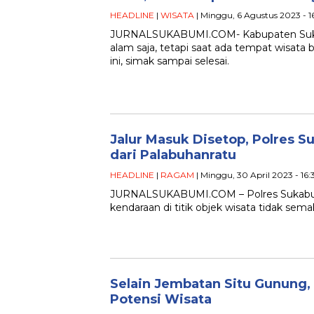
HEADLINE
|
WISATA
| Minggu, 6 Agustus 2023 - 
JURNALSUKABUMI.COM- Kabupaten Suka
alam saja, tetapi saat ada tempat wisat
ini, simak sampai selesai.
Jalur Masuk Disetop, Polres 
dari Palabuhanratu
HEADLINE
|
RAGAM
| Minggu, 30 April 2023 - 16
JURNALSUKABUMI.COM – Polres Sukabumi 
kendaraan di titik objek wisata tidak s
Selain Jembatan Situ Gunung, 
Potensi Wisata