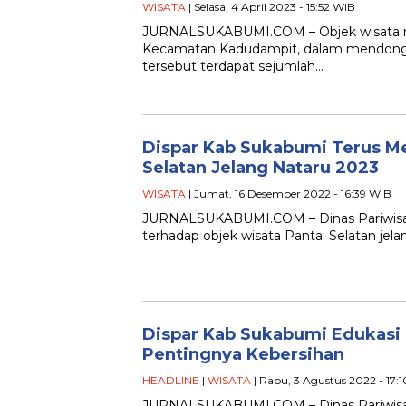
WISATA
| Selasa, 4 April 2023 - 15:52 WIB
JURNALSUKABUMI.COM – Objek wisata me
Kecamatan Kadudampit, dalam mendongkr
tersebut terdapat sejumlah…
Dispar Kab Sukabumi Terus M
Selatan Jelang Nataru 2023
WISATA
| Jumat, 16 Desember 2022 - 16:39 WIB
JURNALSUKABUMI.COM – Dinas Pariwisata
terhadap objek wisata Pantai Selatan jel
Dispar Kab Sukabumi Edukasi
Pentingnya Kebersihan
HEADLINE
|
WISATA
| Rabu, 3 Agustus 2022 - 17:
JURNALSUKABUMI.COM – Dinas Pariwisat