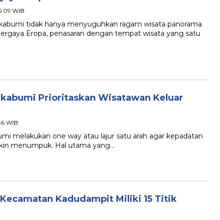
16:09 WIB
bumi tidak hanya menyuguhkan ragam wisata panorama
a bergaya Eropa, penasaran dengan tempat wisata yang satu
Sukabumi Prioritaskan Wisatawan Keluar
:36 WIB
melakukan one way atau lajur satu arah agar kepadatan
emakin menumpuk. Hal utama yang…
Kecamatan Kadudampit Miliki 15 Titik