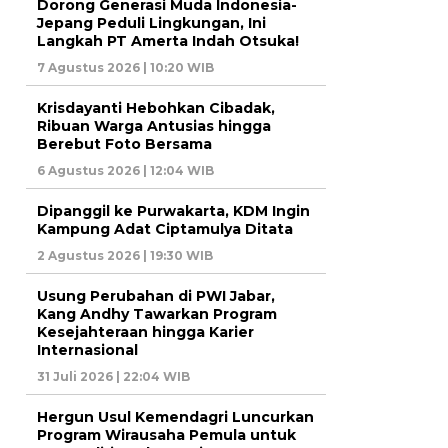
Dorong Generasi Muda Indonesia-
Jepang Peduli Lingkungan, Ini
Langkah PT Amerta Indah Otsuka!
7 Agustus 2026 | 10:20 WIB
Krisdayanti Hebohkan Cibadak,
Ribuan Warga Antusias hingga
Berebut Foto Bersama
6 Agustus 2026 | 12:04 WIB
Dipanggil ke Purwakarta, KDM Ingin
Kampung Adat Ciptamulya Ditata
2 Agustus 2026 | 19:30 WIB
Usung Perubahan di PWI Jabar,
Kang Andhy Tawarkan Program
Kesejahteraan hingga Karier
Internasional
31 Juli 2026 | 22:04 WIB
Hergun Usul Kemendagri Luncurkan
Program Wirausaha Pemula untuk