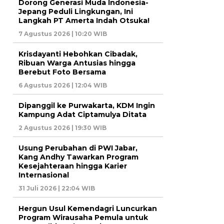
Dorong Generasi Muda Indonesia-
Jepang Peduli Lingkungan, Ini
Langkah PT Amerta Indah Otsuka!
7 Agustus 2026 | 10:20 WIB
Krisdayanti Hebohkan Cibadak,
Ribuan Warga Antusias hingga
Berebut Foto Bersama
6 Agustus 2026 | 12:04 WIB
Dipanggil ke Purwakarta, KDM Ingin
Kampung Adat Ciptamulya Ditata
2 Agustus 2026 | 19:30 WIB
Usung Perubahan di PWI Jabar,
Kang Andhy Tawarkan Program
Kesejahteraan hingga Karier
Internasional
31 Juli 2026 | 22:04 WIB
Hergun Usul Kemendagri Luncurkan
Program Wirausaha Pemula untuk