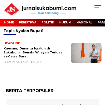
HOME
PERISTIWA
POLITIK
HUKUM
NASIONAL
PAR
Topik
Nyalon Bupati
HEADLINE
Kaesang Diminta Nyalon di
Sukabumi, Benahi Wilayah Terluas
se-Jawa Barat
Selasa, 23 April 2024 - 13:16 WIB
BERITA TERPOPULER