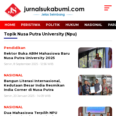
HOME
PERISTIWA
POLITIK
HUKUM
NASIONAL
PAR
Topik
Nusa Putra University (npu)
Pendidikan
Rektor Buka ABIM Mahasiswa Baru
Nusa Putra University 2025
Senin, 8 September 2025 - 12:56 WIB
NASIONAL
Bangun Literasi Internasional,
Kedutaan Besar India Resmikan
India Corner di Nusa Putra
Senin, 20 Januari 2025 - 14:09 WIB
NASIONAL
Dua Mahasiswa Terpilih NPU