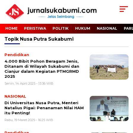
HOME
PERISTIWA
POLITIK
HUKUM
NASIONAL
PAR
Topik
Nusa Putra Sukabumi
Pendidikan
4.000 Bibit Pohon Beragam Jenis,
Ditanam di Wilayah Sukabumi dan
Cianjur dalam Kegiatan PTMGRMD
2025
Senin, 14 April 2025 - 13:36 WIB
NASIONAL
Di Universitas Nusa Putra, Menteri
Natalius Pigai: Penanaman Nilai HAM
itu Penting!
Rabu, 19 Maret 2025 - 16:25 WIB
Pendidikan