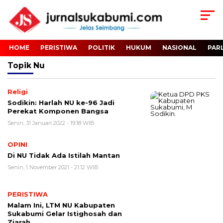
HOME
PERISTIWA
POLITIK
HUKUM
NASIONAL
PAR
Topik
Nu
Religi
Sodikin: Harlah NU ke-96 Jadi
Perekat Komponen Bangsa
Senin, 31 Januari 2022 - 19:18 WIB
OPINI
Di NU Tidak Ada Istilah Mantan
Senin, 1 November 2021 - 21:12 WIB
PERISTIWA
Malam Ini, LTM NU Kabupaten
Sukabumi Gelar Istighosah dan
Ziarah