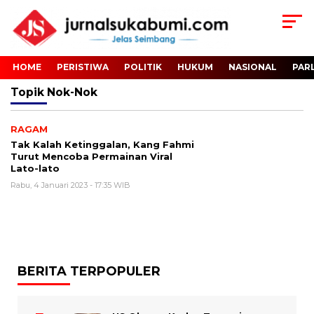
HOME
PERISTIWA
POLITIK
HUKUM
NASIONAL
PAR
Topik
Nok-Nok
RAGAM
Tak Kalah Ketinggalan, Kang Fahmi
Turut Mencoba Permainan Viral
Lato-lato
Rabu, 4 Januari 2023 - 17:35 WIB
BERITA TERPOPULER