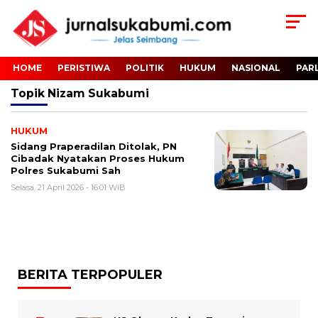
HOME
PERISTIWA
POLITIK
HUKUM
NASIONAL
PAR
Topik
Nizam Sukabumi
HUKUM
Sidang Praperadilan Ditolak, PN
Cibadak Nyatakan Proses Hukum
Polres Sukabumi Sah
Selasa, 21 April 2026 - 16:01 WIB
BERITA TERPOPULER